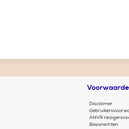
Voorwaard
Disclaimer
Gebruikersvoorw
ANVR reizigersv
Basisrechten