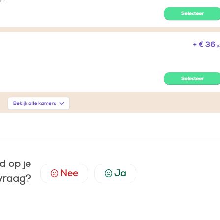
d op je
Nee
Ja
vraag?