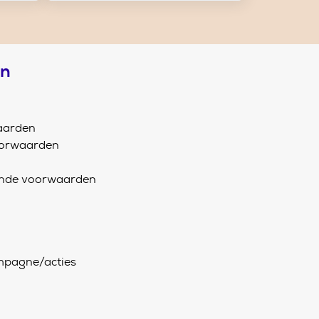
en
aarden
oorwaarden
ende voorwaarden
pagne/acties