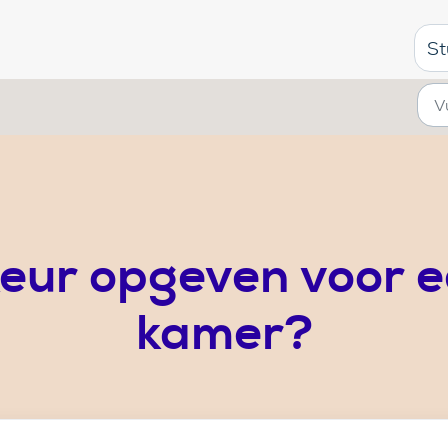
St
keur opgeven voor 
kamer?