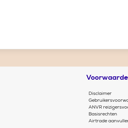
Voorwaard
Disclaimer
Gebruikersvoorw
ANVR reizigersv
Basisrechten
Airtrade aanvull